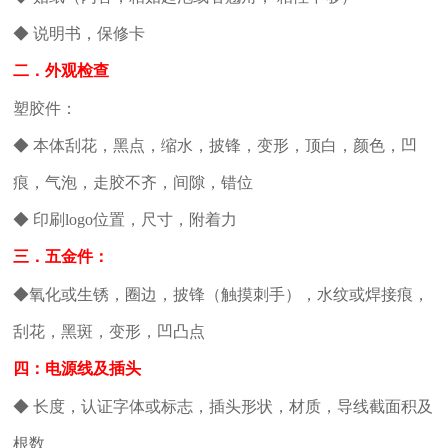
◆ 说明书，保修卡
二．外观检查
塑胶件：
◆ 本体刮花，黑点，缩水，披锋，变形，顶白，颜色，凹
痕，气泡，走胶不齐，间隙，错位
◆ 印刷logo位置，尺寸，附着力
三．五金件：
◆氧化或生锈，圈边，披锋（触摸刺手），水纹或焊接痕，
刮花，黑斑，变形，凹凸点
四：电源线及插头
◆ 长度，认证字体或标志，插头形状，材质，导线截面积及
根数